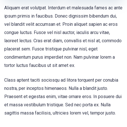
Aliquam erat volutpat. Interdum et malesuada fames ac ante
ipsum primis in faucibus. Donec dignissim bibendum dui,
vel blandit velit accumsan et. Proin aliquet sapien ac eros
congue luctus. Fusce vel nisl auctor, iaculis arcu vitae,
laoreet lectus. Cras erat diam, convallis et nisl at, commodo
placerat sem. Fusce tristique pulvinar nisl, eget
condimentum purus imperdiet non. Nam pulvinar lorem a
tortor luctus faucibus ut sit amet ex.
Class aptent taciti sociosqu ad litora torquent per conubia
nostra, per inceptos himenaeos. Nulla a blandit justo.
Praesent et egestas enim, vitae ornare eros. In posuere dui
et massa vestibulum tristique. Sed nec porta ex. Nulla
sagittis massa facilisis, ultricies lorem vel, tempor justo.