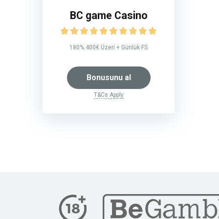
BC game Casino
180% 400€ Üzeri + Günlük FS
Bonusunu al
T&Cs Apply