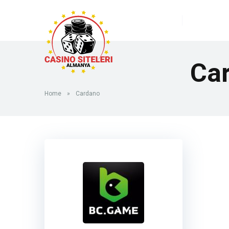
Ca
Home
»
Cardano