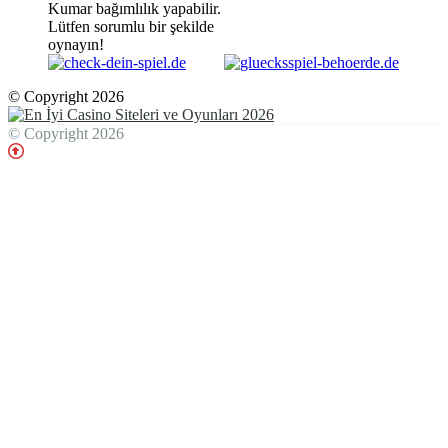
© Copyright 2026
© Copyright 2026