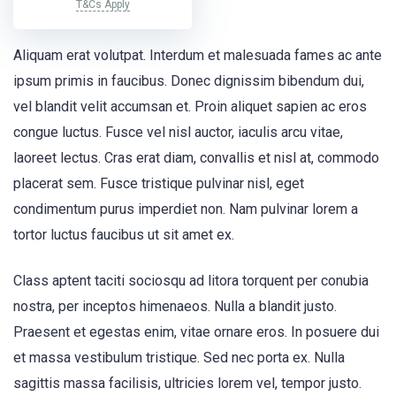
T&Cs Apply
Aliquam erat volutpat. Interdum et malesuada fames ac ante
ipsum primis in faucibus. Donec dignissim bibendum dui,
vel blandit velit accumsan et. Proin aliquet sapien ac eros
congue luctus. Fusce vel nisl auctor, iaculis arcu vitae,
laoreet lectus. Cras erat diam, convallis et nisl at, commodo
placerat sem. Fusce tristique pulvinar nisl, eget
condimentum purus imperdiet non. Nam pulvinar lorem a
tortor luctus faucibus ut sit amet ex.
Class aptent taciti sociosqu ad litora torquent per conubia
nostra, per inceptos himenaeos. Nulla a blandit justo.
Praesent et egestas enim, vitae ornare eros. In posuere dui
et massa vestibulum tristique. Sed nec porta ex. Nulla
sagittis massa facilisis, ultricies lorem vel, tempor justo.