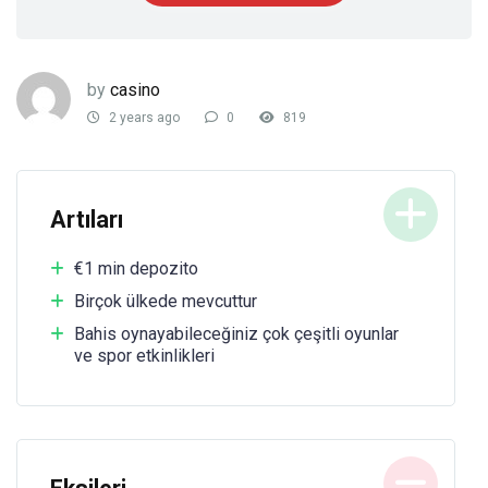
by
casino
2 years ago
0
819
Artıları
€1 min depozito
Birçok ülkede mevcuttur
Bahis oynayabileceğiniz çok çeşitli oyunlar
ve spor etkinlikleri