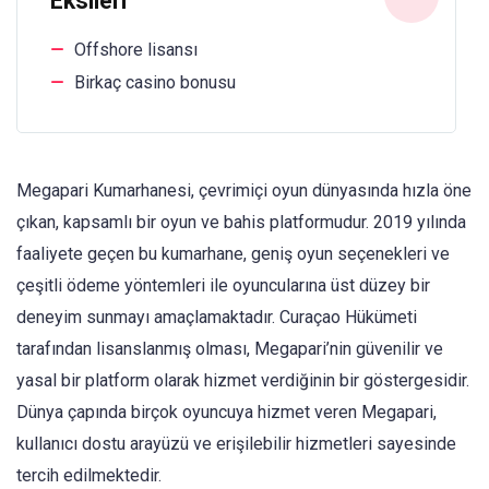
Eksileri
Offshore lisansı
Birkaç casino bonusu
Megapari Kumarhanesi, çevrimiçi oyun dünyasında hızla öne
çıkan, kapsamlı bir oyun ve bahis platformudur. 2019 yılında
faaliyete geçen bu kumarhane, geniş oyun seçenekleri ve
çeşitli ödeme yöntemleri ile oyuncularına üst düzey bir
deneyim sunmayı amaçlamaktadır. Curaçao Hükümeti
tarafından lisanslanmış olması, Megapari’nin güvenilir ve
yasal bir platform olarak hizmet verdiğinin bir göstergesidir.
Dünya çapında birçok oyuncuya hizmet veren Megapari,
kullanıcı dostu arayüzü ve erişilebilir hizmetleri sayesinde
tercih edilmektedir.