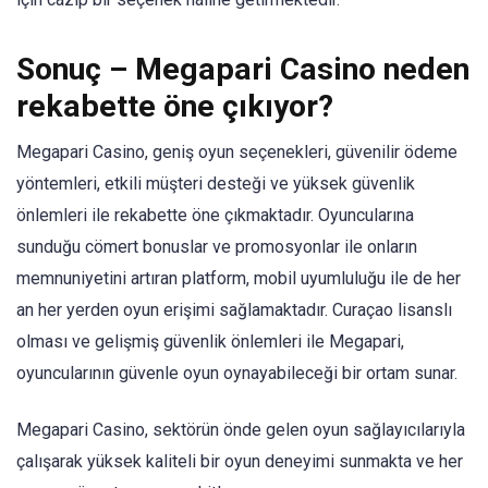
Sonuç – Megapari Casino neden
rekabette öne çıkıyor?
Megapari Casino, geniş oyun seçenekleri, güvenilir ödeme
yöntemleri, etkili müşteri desteği ve yüksek güvenlik
önlemleri ile rekabette öne çıkmaktadır. Oyuncularına
sunduğu cömert bonuslar ve promosyonlar ile onların
memnuniyetini artıran platform, mobil uyumluluğu ile de her
an her yerden oyun erişimi sağlamaktadır. Curaçao lisanslı
olması ve gelişmiş güvenlik önlemleri ile Megapari,
oyuncularının güvenle oyun oynayabileceği bir ortam sunar.
Megapari Casino, sektörün önde gelen oyun sağlayıcılarıyla
çalışarak yüksek kaliteli bir oyun deneyimi sunmakta ve her