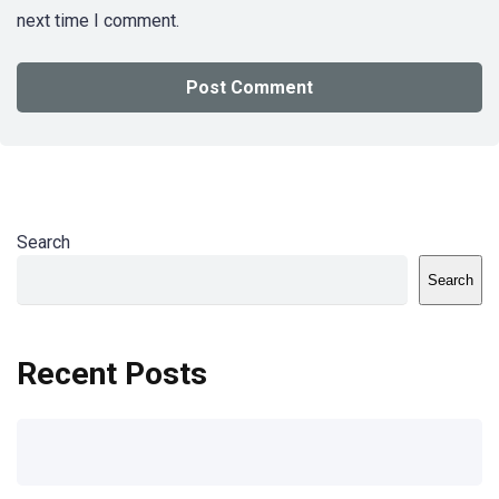
next time I comment.
Search
Search
Recent Posts