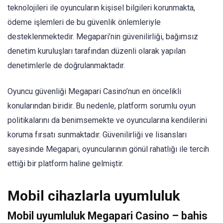
teknolojileri ile oyuncuların kişisel bilgileri korunmakta,
ödeme işlemleri de bu güvenlik önlemleriyle
desteklenmektedir. Megapari’nin güvenilirliği, bağımsız
denetim kuruluşları tarafından düzenli olarak yapılan
denetimlerle de doğrulanmaktadır.
Oyuncu güvenliği Megapari Casino’nun en öncelikli
konularından biridir. Bu nedenle, platform sorumlu oyun
politikalarını da benimsemekte ve oyuncularına kendilerini
koruma fırsatı sunmaktadır. Güvenilirliği ve lisansları
sayesinde Megapari, oyuncularının gönül rahatlığı ile tercih
ettiği bir platform haline gelmiştir.
Mobil cihazlarla uyumluluk
Mobil uyumluluk Megapari Casino – bahis