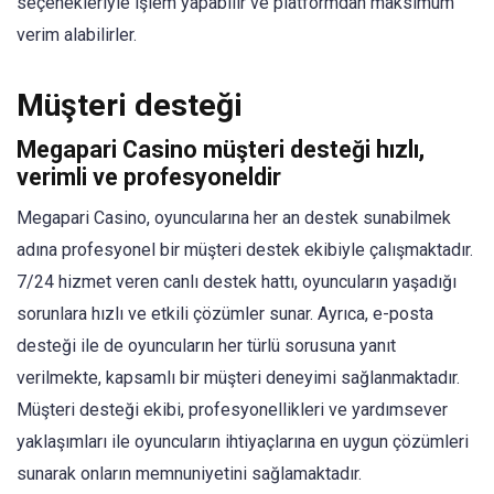
seçenekleriyle işlem yapabilir ve platformdan maksimum
verim alabilirler.
Müşteri desteği
Megapari Casino müşteri desteği hızlı,
verimli ve profesyoneldir
Megapari Casino, oyuncularına her an destek sunabilmek
adına profesyonel bir müşteri destek ekibiyle çalışmaktadır.
7/24 hizmet veren canlı destek hattı, oyuncuların yaşadığı
sorunlara hızlı ve etkili çözümler sunar. Ayrıca, e-posta
desteği ile de oyuncuların her türlü sorusuna yanıt
verilmekte, kapsamlı bir müşteri deneyimi sağlanmaktadır.
Müşteri desteği ekibi, profesyonellikleri ve yardımsever
yaklaşımları ile oyuncuların ihtiyaçlarına en uygun çözümleri
sunarak onların memnuniyetini sağlamaktadır.