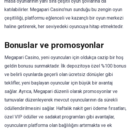
masa oyunlarının yanı sıra çeşitli oyun şovlarına da
katılabilirler. Megapari Casino’nun sunduğu bu zengin oyun
çeşitliliği, platformu eğlenceli ve kazançlı bir oyun merkezi
haline getirerek, her seviyedeki oyuncuya hitap etmektedir.
Bonuslar ve promosyonlar
Megapari Casino, yeni oyuncuları için oldukça cazip bir hoş
geldin bonusu sunmaktadır. İlk depozitoya özel %100 bonus
ve belirli oyunlarda geçerli olan ücretsiz dönüşler gibi
teklifler, yeni başlayan oyuncular için büyük bir avantaj
sağlar. Ayrıca, Megapari düzenli olarak promosyonlar ve
turnuvalar düzenleyerek mevcut oyuncularının da sürekli
ödüllendirilmesini sağlar. Haftalık nakit geri ödeme fırsatları,
özel VIP ödüller ve sadakat programları gibi avantajlar,
oyuncuların platforma olan bağlılığını artırmakta ve ek