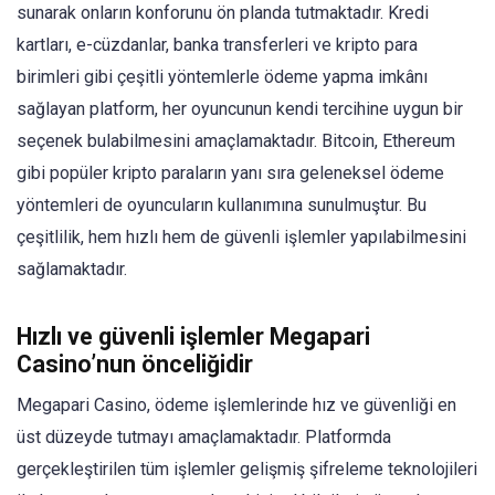
sunarak onların konforunu ön planda tutmaktadır. Kredi
kartları, e-cüzdanlar, banka transferleri ve kripto para
birimleri gibi çeşitli yöntemlerle ödeme yapma imkânı
sağlayan platform, her oyuncunun kendi tercihine uygun bir
seçenek bulabilmesini amaçlamaktadır. Bitcoin, Ethereum
gibi popüler kripto paraların yanı sıra geleneksel ödeme
yöntemleri de oyuncuların kullanımına sunulmuştur. Bu
çeşitlilik, hem hızlı hem de güvenli işlemler yapılabilmesini
sağlamaktadır.
Hızlı ve güvenli işlemler Megapari
Casino’nun önceliğidir
Megapari Casino, ödeme işlemlerinde hız ve güvenliği en
üst düzeyde tutmayı amaçlamaktadır. Platformda
gerçekleştirilen tüm işlemler gelişmiş şifreleme teknolojileri