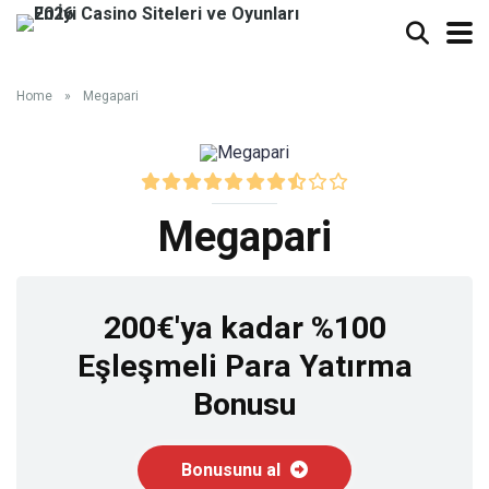
Home
»
Megapari
Megapari
200€'ya kadar %100
Eşleşmeli Para Yatırma
Bonusu
Bonusunu al