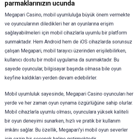
parmaklarınızın ucunda
Megapari Casino, mobil uyumluluğa büyük önem vermekte
ve oyuncularının diledikleri her an oyunlarına erişim
sağlayabilmeleri için mobil cihazlarla uyumlu bir platform
sunmaktadır. Hem Android hem de iOS cihazlarda sorunsuz
çalışan Megapari, mobil tarayıcı üzerinden erişilebilirken,
kullanıcı dostu bir mobil uygulama da sunmaktadır. Bu
sayede oyuncular, bilgisayar başında olmasa bile oyun
keyfine kaldıkları yerden devam edebilirler.
Mobil uyumluluk sayesinde, Megapari Casino oyuncuları her
yerde ve her zaman oyun oynama özgürlüğüne sahip olurlar.
Mobil cihazlarla uyumlu olması, oyunculara yüksek kaliteli
bir oyun deneyimi sunarken, hızlı ve pratik bir kullanım
imkânı sağlar. Bu özellik, Megapari’yi mobil oyun severler
için cazip bir seçenek haline getirmektedir.