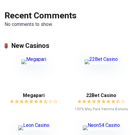
Recent Comments
No comments to show.
New Casinos
Megapari
22Bet Casino
100% Maç Para Yatırma Bonusu