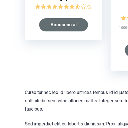
Bonusunu al
1000€
Curabitur nec leo id libero ultrices tempus id id just
sollicitudin sem vitae ultrices mattis. Integer sem 
faucibus.
Sed imperdiet elit eu lobortis dignissim. Proin ali